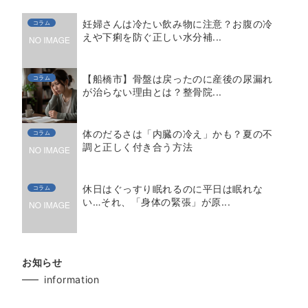
シ
妊婦さんは冷たい飲み物に注意？お腹の冷
コラム
ョ
えや下痢を防ぐ正しい水分補...
ン
【船橋市】骨盤は戻ったのに産後の尿漏れ
コラム
が治らない理由とは？整骨院...
体のだるさは「内臓の冷え」かも？夏の不
コラム
調と正しく付き合う方法
休日はぐっすり眠れるのに平日は眠れな
コラム
い…それ、「身体の緊張」が原...
お知らせ
information