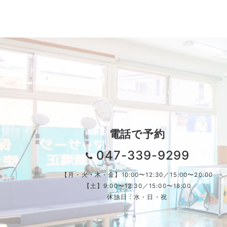
稿
の
ペ
ー
ジ
送
り
電話で予約
047-339-9299
【月・火・木・金】10:00〜12:30／15:00〜20:00
【土】9:00〜12:30／15:00〜18:00
休診日：水・日・祝