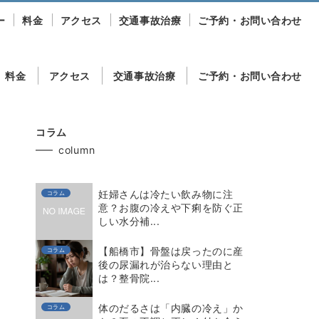
ー
料金
アクセス
交通事故治療
ご予約・お問い合わせ
料金
アクセス
交通事故治療
ご予約・お問い合わせ
コラム
column
妊婦さんは冷たい飲み物に注
コラム
意？お腹の冷えや下痢を防ぐ正
しい水分補...
【船橋市】骨盤は戻ったのに産
コラム
後の尿漏れが治らない理由と
は？整骨院...
体のだるさは「内臓の冷え」か
コラム