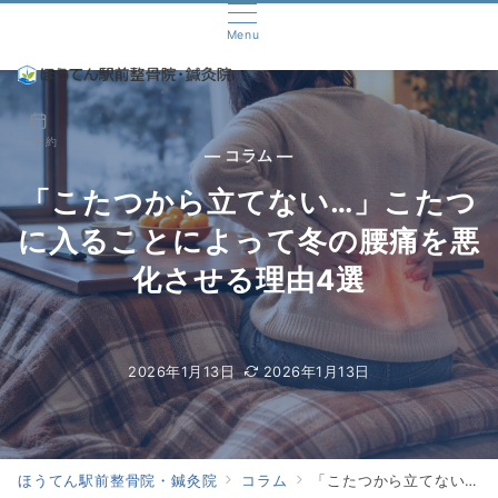
Menu
ご予約
— コラム —
「こたつから立てない…」こたつ
に入ることによって冬の腰痛を悪
化させる理由4選
2026年1月13日
2026年1月13日
ほうてん駅前整骨院・鍼灸院
コラム
「こたつから立てない…」こたつに入ることによって冬の腰痛を悪化させる理由4選