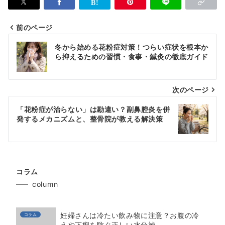
前のページ
投
冬から始める花粉症対策！つらい症状を根本か
稿
ら抑えるための習慣・食事・鍼灸の徹底ガイド
ナ
次のページ
ビ
ゲ
「花粉症が治らない」は勘違い？副鼻腔炎を併
発するメカニズムと、整骨院が教える解決策
ー
シ
ョ
コラム
ン
column
妊婦さんは冷たい飲み物に注意？お腹の冷
コラム
えや下痢を防ぐ正しい水分補...