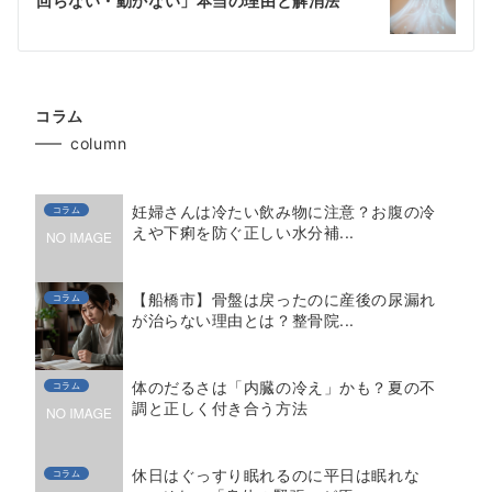
回らない・動かない」本当の理由と解消法
ー
シ
ョ
コラム
ン
column
妊婦さんは冷たい飲み物に注意？お腹の冷
コラム
えや下痢を防ぐ正しい水分補...
【船橋市】骨盤は戻ったのに産後の尿漏れ
コラム
が治らない理由とは？整骨院...
体のだるさは「内臓の冷え」かも？夏の不
コラム
調と正しく付き合う方法
休日はぐっすり眠れるのに平日は眠れな
コラム