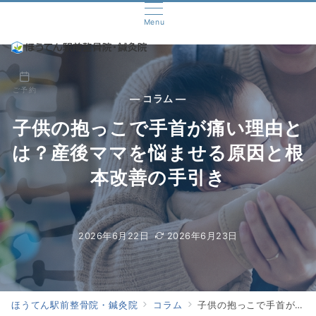
Menu
ご予約
— コラム —
子供の抱っこで手首が痛い理由と
は？産後ママを悩ませる原因と根
本改善の手引き
2026年6月22日
2026年6月23日
ほうてん駅前整骨院・鍼灸院
コラム
子供の抱っこで手首が痛い理由とは？産後ママを悩ませる原因と根本改善の手引き