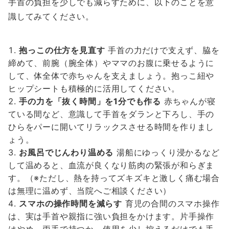
手首の負担を少しでも減らすために、以下のことを意
識してみてください。
抱っこの仕方を見直す
手首の力だけで支えず、脇を
締めて、前腕（腕全体）やママのお腹に乗せるように
して、体全体で赤ちゃんを支えましょう。抱っこ紐や
ヒップシートも積極的に活用してください。
手の力を「抜く時間」を1分でも作る
赤ちゃんが寝
ている間など、意識して手首をダランと下ろし、手の
ひらをパーに開いてリラックスさせる時間を作りまし
ょう。
お風呂でじんわり温める
湯船にゆっくり浸かるなど
して温めると、血流が良くなり筋肉の緊張が和らぎま
す。（※ただし、熱を持ってズキズキと激しく痛む場合
は無理に温めず、当院へご相談ください）
スマホの操作時間を減らす
育児の合間のスマホ操作
は、実は手首や親指に強い負担をかけます。片手操作
はやめ、両手で持つか、使用を少し控えるだけでも手