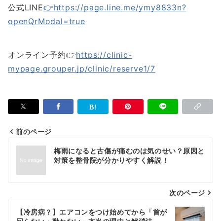
公式LINE
👉https://page.line.me/ymy8833n?
openQrModal=true
オンライン予約👉
https://clinic-
mypage.grouper.jp/clinic/reserve1/7
前のページ
投
梅雨になると古傷が痛むのは気のせい？原因と
稿
対策を整骨院が分かりやすく解説！
ナ
次のページ
ビ
ゲ
【冷房病？】エアコンをつけ始めてから「首が