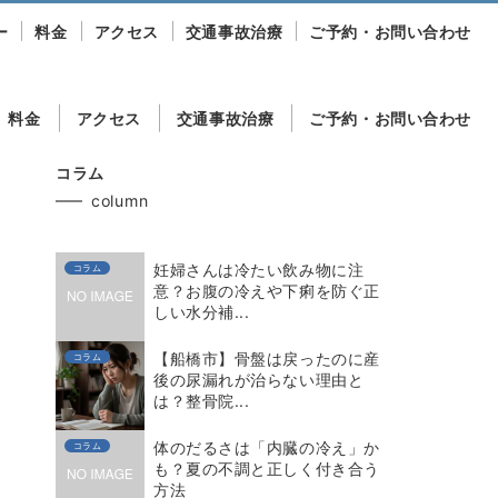
ー
料金
アクセス
交通事故治療
ご予約・お問い合わせ
料金
アクセス
交通事故治療
ご予約・お問い合わせ
コラム
column
妊婦さんは冷たい飲み物に注
コラム
意？お腹の冷えや下痢を防ぐ正
しい水分補...
【船橋市】骨盤は戻ったのに産
コラム
後の尿漏れが治らない理由と
は？整骨院...
体のだるさは「内臓の冷え」か
コラム
も？夏の不調と正しく付き合う
方法