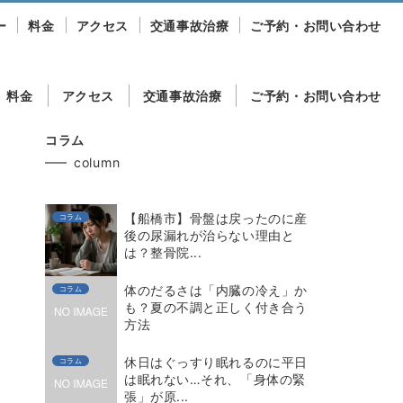
ー
料金
アクセス
交通事故治療
ご予約・お問い合わせ
料金
アクセス
交通事故治療
ご予約・お問い合わせ
コラム
column
【船橋市】骨盤は戻ったのに産
コラム
後の尿漏れが治らない理由と
は？整骨院...
体のだるさは「内臓の冷え」か
コラム
も？夏の不調と正しく付き合う
方法
休日はぐっすり眠れるのに平日
コラム
は眠れない…それ、「身体の緊
張」が原...