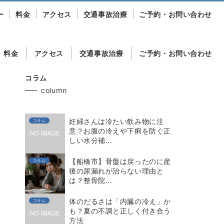
ー
料金
アクセス
交通事故治療
ご予約・お問い合わせ
料金
アクセス
交通事故治療
ご予約・お問い合わせ
コラム
column
妊婦さんは冷たい飲み物に注
コラム
意？お腹の冷えや下痢を防ぐ正
しい水分補...
【船橋市】骨盤は戻ったのに産
コラム
後の尿漏れが治らない理由と
は？整骨院...
体のだるさは「内臓の冷え」か
コラム
も？夏の不調と正しく付き合う
方法