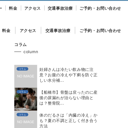
ー
料金
アクセス
交通事故治療
ご予約・お問い合わせ
料金
アクセス
交通事故治療
ご予約・お問い合わせ
コラム
column
妊婦さんは冷たい飲み物に注
コラム
意？お腹の冷えや下痢を防ぐ正
しい水分補...
【船橋市】骨盤は戻ったのに産
コラム
後の尿漏れが治らない理由と
は？整骨院...
体のだるさは「内臓の冷え」か
コラム
も？夏の不調と正しく付き合う
方法