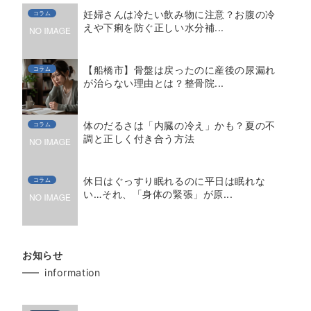
妊婦さんは冷たい飲み物に注意？お腹の冷
コラム
えや下痢を防ぐ正しい水分補...
【船橋市】骨盤は戻ったのに産後の尿漏れ
コラム
が治らない理由とは？整骨院...
体のだるさは「内臓の冷え」かも？夏の不
コラム
調と正しく付き合う方法
休日はぐっすり眠れるのに平日は眠れな
コラム
い…それ、「身体の緊張」が原...
お知らせ
information