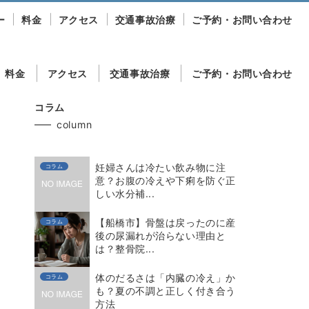
ー
料金
アクセス
交通事故治療
ご予約・お問い合わせ
料金
アクセス
交通事故治療
ご予約・お問い合わせ
コラム
column
妊婦さんは冷たい飲み物に注
コラム
意？お腹の冷えや下痢を防ぐ正
しい水分補...
【船橋市】骨盤は戻ったのに産
コラム
後の尿漏れが治らない理由と
は？整骨院...
体のだるさは「内臓の冷え」か
コラム
も？夏の不調と正しく付き合う
方法