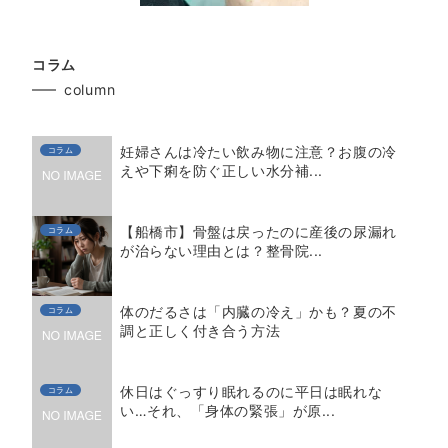
コラム
column
妊婦さんは冷たい飲み物に注意？お腹の冷
コラム
えや下痢を防ぐ正しい水分補...
【船橋市】骨盤は戻ったのに産後の尿漏れ
コラム
が治らない理由とは？整骨院...
体のだるさは「内臓の冷え」かも？夏の不
コラム
調と正しく付き合う方法
休日はぐっすり眠れるのに平日は眠れな
コラム
い…それ、「身体の緊張」が原...