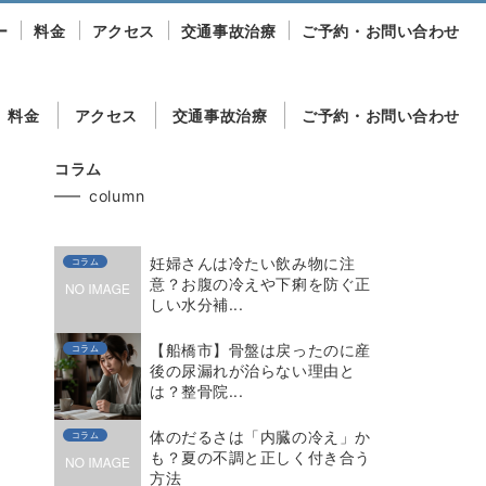
ー
料金
アクセス
交通事故治療
ご予約・お問い合わせ
料金
アクセス
交通事故治療
ご予約・お問い合わせ
コラム
column
妊婦さんは冷たい飲み物に注
コラム
意？お腹の冷えや下痢を防ぐ正
しい水分補...
【船橋市】骨盤は戻ったのに産
コラム
後の尿漏れが治らない理由と
は？整骨院...
体のだるさは「内臓の冷え」か
コラム
も？夏の不調と正しく付き合う
方法