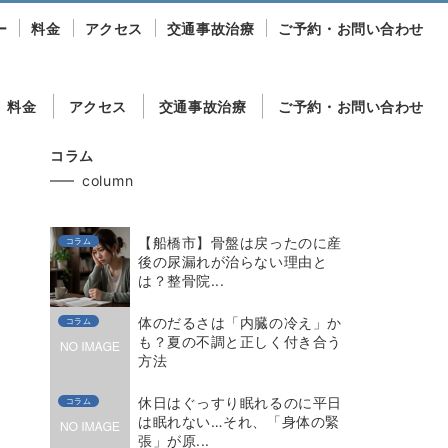
ー
料金
アクセス
交通事故治療
ご予約・お問い合わせ
料金
アクセス
交通事故治療
ご予約・お問い合わせ
コラム
column
【船橋市】骨盤は戻ったのに産
コラム
後の尿漏れが治らない理由と
は？整骨院...
体のだるさは「内臓の冷え」か
コラム
も？夏の不調と正しく付き合う
方法
休日はぐっすり眠れるのに平日
コラム
は眠れない…それ、「身体の緊
張」が原...