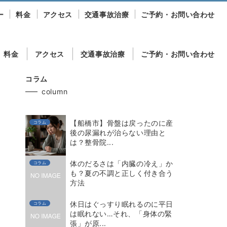
ー
料金
アクセス
交通事故治療
ご予約・お問い合わせ
料金
アクセス
交通事故治療
ご予約・お問い合わせ
コラム
column
【船橋市】骨盤は戻ったのに産
コラム
後の尿漏れが治らない理由と
は？整骨院...
体のだるさは「内臓の冷え」か
コラム
も？夏の不調と正しく付き合う
方法
休日はぐっすり眠れるのに平日
コラム
は眠れない…それ、「身体の緊
張」が原...