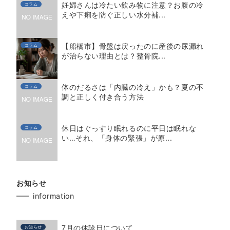
妊婦さんは冷たい飲み物に注意？お腹の冷
コラム
えや下痢を防ぐ正しい水分補...
【船橋市】骨盤は戻ったのに産後の尿漏れ
コラム
が治らない理由とは？整骨院...
体のだるさは「内臓の冷え」かも？夏の不
コラム
調と正しく付き合う方法
休日はぐっすり眠れるのに平日は眠れな
コラム
い…それ、「身体の緊張」が原...
お知らせ
information
7月の休診日について
お知らせ