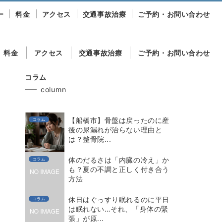
ー
料金
アクセス
交通事故治療
ご予約・お問い合わせ
料金
アクセス
交通事故治療
ご予約・お問い合わせ
コラム
column
【船橋市】骨盤は戻ったのに産
コラム
後の尿漏れが治らない理由と
は？整骨院...
体のだるさは「内臓の冷え」か
コラム
も？夏の不調と正しく付き合う
方法
休日はぐっすり眠れるのに平日
コラム
は眠れない…それ、「身体の緊
張」が原...