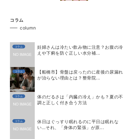
コラム
column
妊婦さんは冷たい飲み物に注意？お腹の冷
コラム
えや下痢を防ぐ正しい水分補...
【船橋市】骨盤は戻ったのに産後の尿漏れ
コラム
が治らない理由とは？整骨院...
体のだるさは「内臓の冷え」かも？夏の不
コラム
調と正しく付き合う方法
休日はぐっすり眠れるのに平日は眠れな
コラム
い…それ、「身体の緊張」が原...