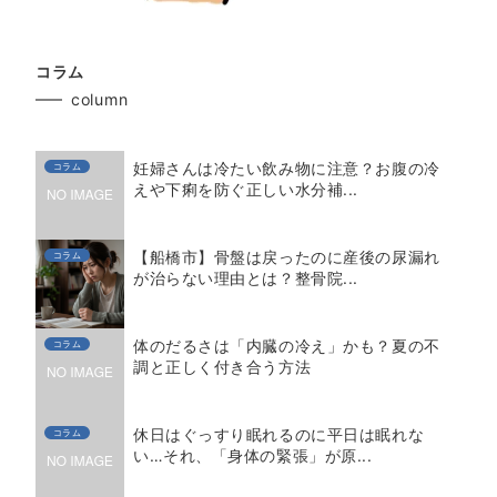
コラム
column
妊婦さんは冷たい飲み物に注意？お腹の冷
コラム
えや下痢を防ぐ正しい水分補...
【船橋市】骨盤は戻ったのに産後の尿漏れ
コラム
が治らない理由とは？整骨院...
体のだるさは「内臓の冷え」かも？夏の不
コラム
調と正しく付き合う方法
休日はぐっすり眠れるのに平日は眠れな
コラム
い…それ、「身体の緊張」が原...