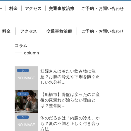
ー
料金
アクセス
交通事故治療
ご予約・お問い合わせ
料金
アクセス
交通事故治療
ご予約・お問い合わせ
コラム
column
妊婦さんは冷たい飲み物に注
コラム
意？お腹の冷えや下痢を防ぐ正
しい水分補...
【船橋市】骨盤は戻ったのに産
コラム
後の尿漏れが治らない理由と
は？整骨院...
体のだるさは「内臓の冷え」か
コラム
も？夏の不調と正しく付き合う
方法