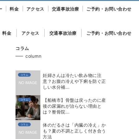
ー
料金
アクセス
交通事故治療
ご予約・お問い合わせ
料金
アクセス
交通事故治療
ご予約・お問い合わせ
コラム
column
妊婦さんは冷たい飲み物に注
コラム
意？お腹の冷えや下痢を防ぐ正
しい水分補...
【船橋市】骨盤は戻ったのに産
コラム
後の尿漏れが治らない理由と
は？整骨院...
体のだるさは「内臓の冷え」か
コラム
も？夏の不調と正しく付き合う
方法