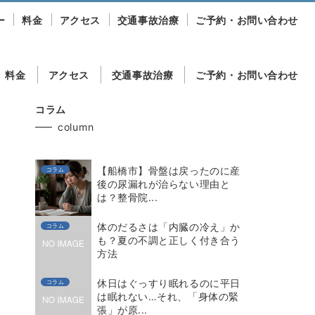
ー
料金
アクセス
交通事故治療
ご予約・お問い合わせ
料金
アクセス
交通事故治療
ご予約・お問い合わせ
コラム
column
【船橋市】骨盤は戻ったのに産
コラム
後の尿漏れが治らない理由と
は？整骨院...
体のだるさは「内臓の冷え」か
コラム
も？夏の不調と正しく付き合う
方法
休日はぐっすり眠れるのに平日
コラム
は眠れない…それ、「身体の緊
張」が原...