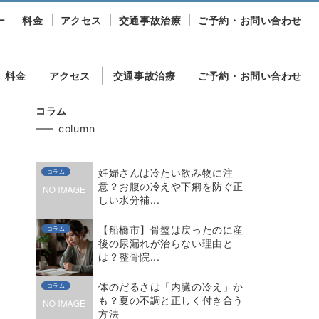
ー
料金
アクセス
交通事故治療
ご予約・お問い合わせ
料金
アクセス
交通事故治療
ご予約・お問い合わせ
コラム
column
妊婦さんは冷たい飲み物に注
コラム
意？お腹の冷えや下痢を防ぐ正
しい水分補...
【船橋市】骨盤は戻ったのに産
コラム
後の尿漏れが治らない理由と
は？整骨院...
体のだるさは「内臓の冷え」か
コラム
も？夏の不調と正しく付き合う
方法