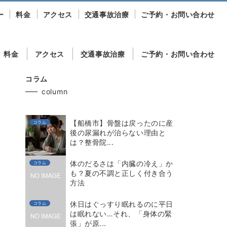
ー
料金
アクセス
交通事故治療
ご予約・お問い合わせ
料金
アクセス
交通事故治療
ご予約・お問い合わせ
コラム
column
【船橋市】骨盤は戻ったのに産
コラム
後の尿漏れが治らない理由と
は？整骨院...
体のだるさは「内臓の冷え」か
コラム
も？夏の不調と正しく付き合う
方法
休日はぐっすり眠れるのに平日
コラム
は眠れない…それ、「身体の緊
張」が原...